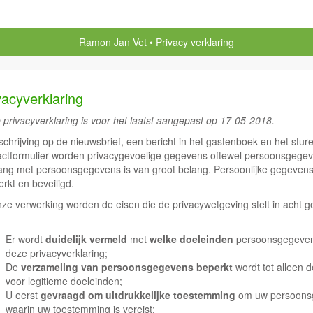
Ramon Jan Vet
Privacy verklaring
vacyverklaring
 privacyverklaring is voor het laatst aangepast op 17-05-2018.
nschrijving op de nieuwsbrief, een bericht in het gastenboek en het stur
actformulier worden privacygevoelige gegevens oftewel persoonsgegev
ng met persoonsgegevens is van groot belang. Persoonlijke gegevens
rkt en beveiligd.
onze verwerking worden de eisen die de privacywetgeving stelt in acht
Er wordt
duidelijk vermeld
met
welke doeleinden
persoonsgegevens
deze privacyverklaring;
De
verzameling van persoonsgegevens beperkt
wordt tot alleen 
voor legitieme doeleinden;
U eerst
gevraagd om uitdrukkelijke toestemming
om uw persoonsg
waarin uw toestemming is vereist;