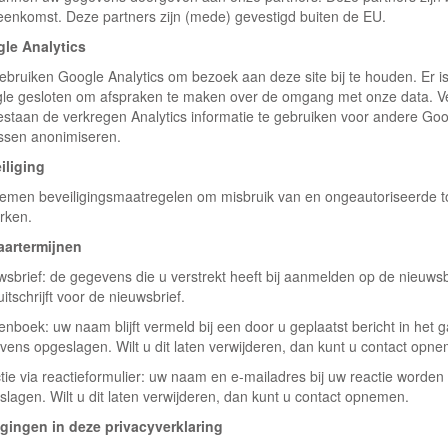
eenkomst. Deze partners zijn (mede) gevestigd buiten de EU.
le Analytics
gebruiken Google Analytics om bezoek aan deze site bij te houden. Er
le gesloten om afspraken te maken over de omgang met onze data. Ve
staan de verkregen Analytics informatie te gebruiken voor andere Google
ssen anonimiseren.
iliging
nemen beveiligingsmaatregelen om misbruik van en ongeautoriseerde 
rken.
artermijnen
wsbrief: de gegevens die u verstrekt heeft bij aanmelden op de nieuws
uitschrijft voor de nieuwsbrief.
enboek: uw naam blijft vermeld bij een door u geplaatst bericht in het
vens opgeslagen. Wilt u dit laten verwijderen, dan kunt u contact opn
tie via reactieformulier: uw naam en e-mailadres bij uw reactie worden
lagen. Wilt u dit laten verwijderen, dan kunt u contact opnemen.
igingen in deze privacyverklaring