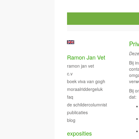
Pri
Deze
Ramon Jan Vet
Bij i
ramon jan vet
cont
c.v
omga
boek viva van gogh
verwe
moraalriddergeluk
Bij 
faq
dat:
de schildercolumnist
publicaties
blog
exposities