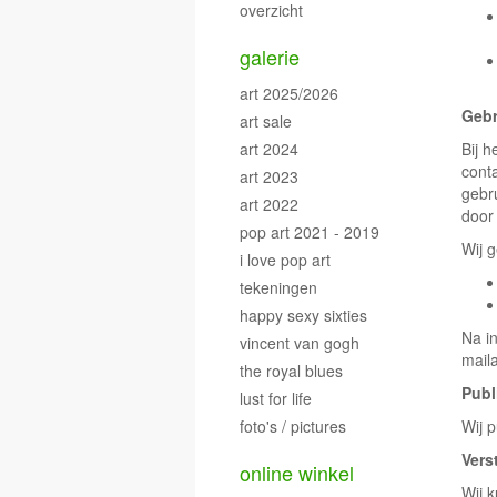
overzicht
galerie
art 2025/2026
Gebr
art sale
art 2024
Bij h
cont
art 2023
gebr
art 2022
door
pop art 2021 - 2019
Wij 
i love pop art
tekeningen
happy sexy sixties
Na i
vincent van gogh
mail
the royal blues
Publ
lust for life
foto's / pictures
Wij 
Vers
online winkel
Wij 