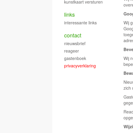
kunstkaart versturen
over
links
Goog
interessante links
Wij 
Goog
contact
toege
adre
nieuwsbrief
Beve
reageer
gastenboek
Wij 
bepe
privacyverklaring
Bewa
Nieu
zich 
Gast
gege
Reac
opges
Wijz