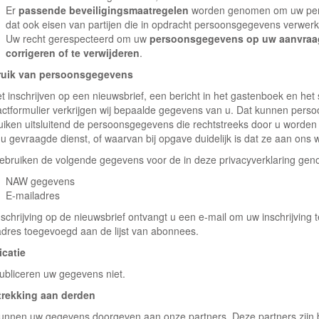
Er
passende beveiligingsmaatregelen
worden genomen om uw per
dat ook eisen van partijen die in opdracht persoonsgegevens verwer
Uw recht gerespecteerd om uw
persoonsgegevens op uw aanvraag 
corrigeren of te verwijderen
.
uik van persoonsgegevens
et inschrijven op een nieuwsbrief, een bericht in het gastenboek en het 
actformulier verkrijgen wij bepaalde gegevens van u. Dat kunnen pers
uiken uitsluitend de persoonsgegevens die rechtstreeks door u worden
 u gevraagde dienst, of waarvan bij opgave duidelijk is dat ze aan ons
gebruiken de volgende gegevens voor de in deze privacyverklaring ge
NAW gegevens
E-mailadres
nschrijving op de nieuwsbrief ontvangt u een e-mail om uw inschrijving
adres toegevoegd aan de lijst van abonnees.
icatie
publiceren uw gegevens niet.
trekking aan derden
kunnen uw gegevens doorgeven aan onze partners. Deze partners zijn b