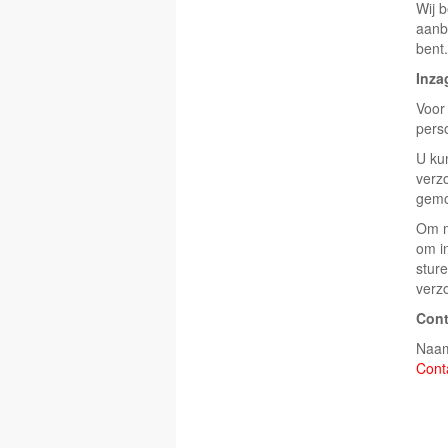
Wij 
aanb
bent.
Inza
Voor 
pers
U ku
verz
gemo
Om m
om i
sture
verz
Con
Naam
Cont