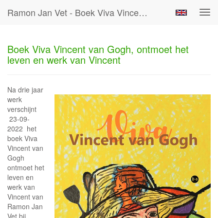
Ramon Jan Vet - Boek Viva Vincent Van Gogh, Ontmoet Het Leven En Werk Van Vincent
Tog
navi
Boek Viva Vincent van Gogh, ontmoet het
leven en werk van Vincent
Na drie jaar
werk
verschijnt
23-09-
2022 het
boek Viva
Vincent van
Gogh
ontmoet het
leven en
werk van
Vincent van
Ramon Jan
Vet bij