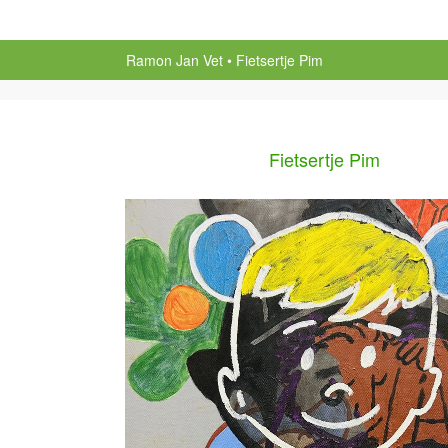
Ramon Jan Vet
Fietsertje Pim
Fietsertje Pim