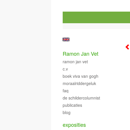
Ramon Jan Vet
ramon jan vet
c.v
boek viva van gogh
moraalriddergeluk
faq
de schildercolumnist
publicaties
blog
exposities