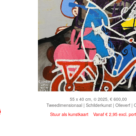
55 x 40 cm, © 2025, € 600,00
Tweedimensionaal | Schilderkunst | Olieverf |
Stuur als kunstkaart
Vanaf € 2,95 excl. por