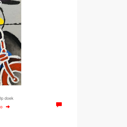
 Op doek
to