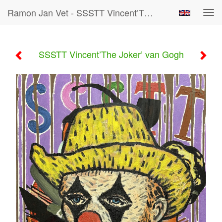
Ramon Jan Vet - SSSTT Vincent’The Joker’ Van Gogh
Tog
navi
SSSTT Vincent’The Joker’ van Gogh