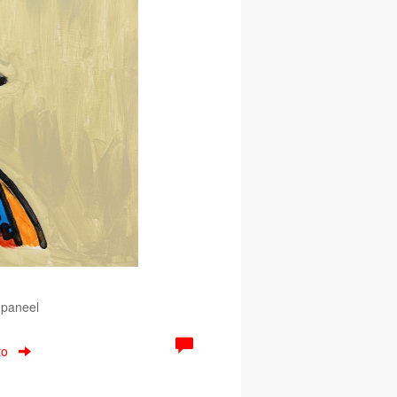
 paneel
to