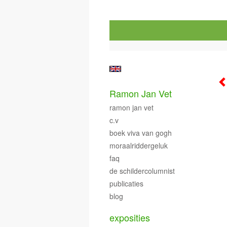
Ramon Jan Vet
ramon jan vet
c.v
boek viva van gogh
moraalriddergeluk
faq
de schildercolumnist
publicaties
blog
exposities