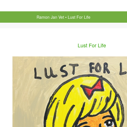
Ramon Jan Vet
Lust For Life
Lust For Life