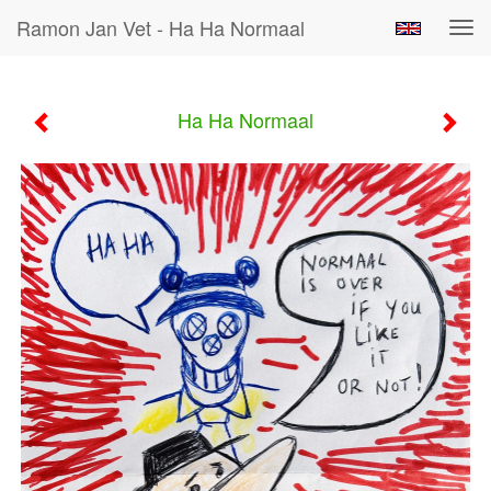
Ramon Jan Vet - Ha Ha Normaal
Tog
navi
Ha Ha Normaal