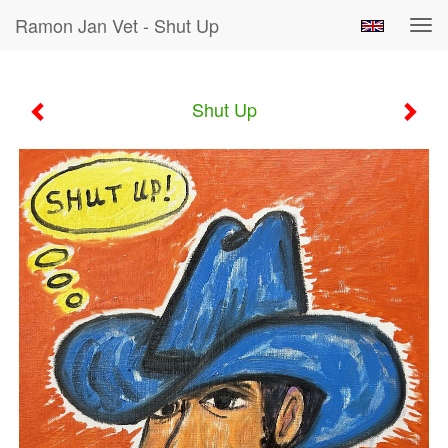
Ramon Jan Vet - Shut Up
Tog
navi
Shut Up