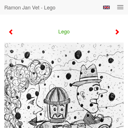
Ramon Jan Vet - Lego
Tog
navi
Lego