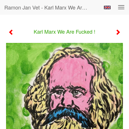
Ramon Jan Vet - Karl Marx We Are Fucked !
Tog
navi
Karl Marx We Are Fucked !