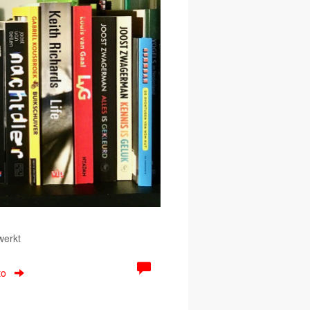
werkt
to