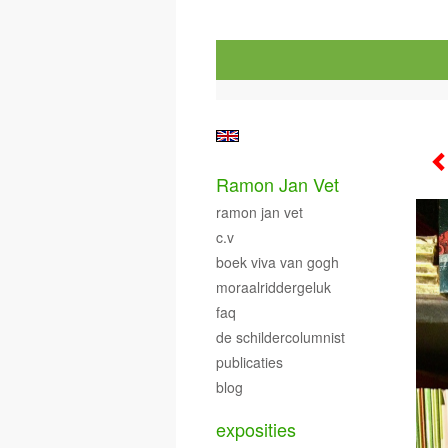
Ramon Jan Vet
ramon jan vet
c.v
boek viva van gogh
moraalriddergeluk
faq
de schildercolumnist
publicaties
blog
exposities