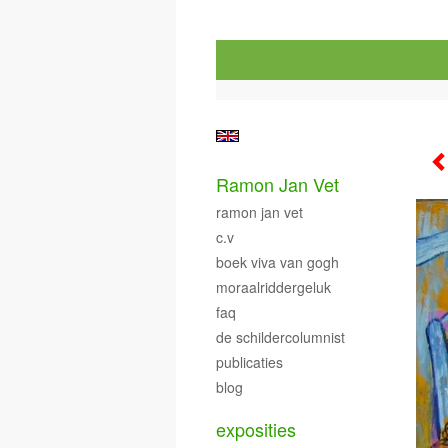
Ramon Jan Vet
ramon jan vet
c.v
boek viva van gogh
moraalriddergeluk
faq
de schildercolumnist
publicaties
blog
exposities