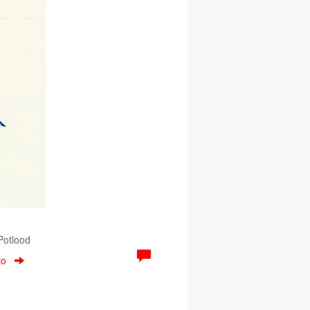
 Potlood
to