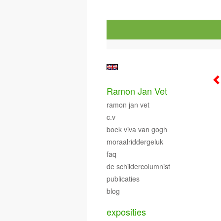
Ramon Jan Vet
ramon jan vet
c.v
boek viva van gogh
moraalriddergeluk
faq
de schildercolumnist
publicaties
blog
exposities