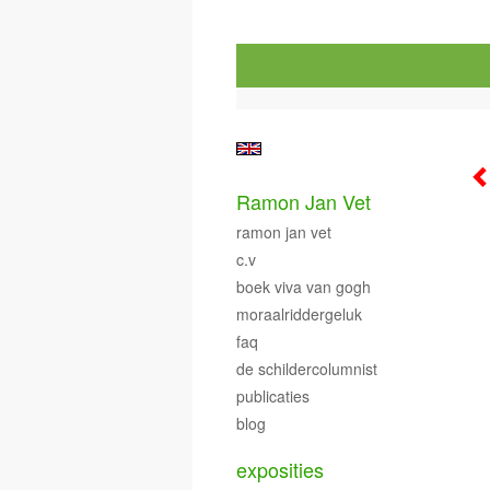
Ramon Jan Vet
ramon jan vet
c.v
boek viva van gogh
moraalriddergeluk
faq
de schildercolumnist
publicaties
blog
exposities