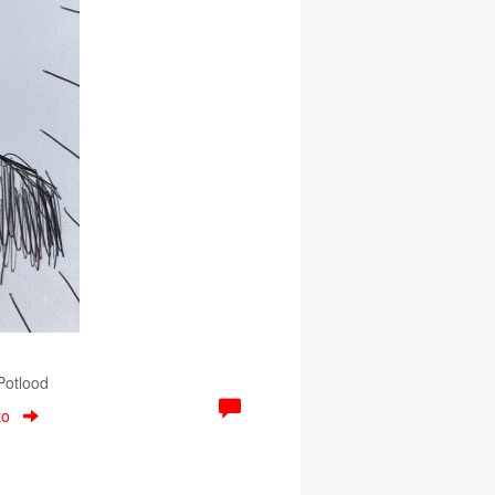
 Potlood
to