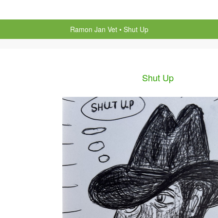
Ramon Jan Vet
Shut Up
Shut Up