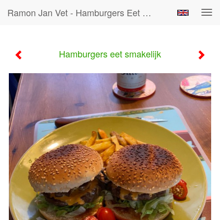
Ramon Jan Vet - Hamburgers Eet Smakelijk
Tog
navi
Hamburgers eet smakelijk