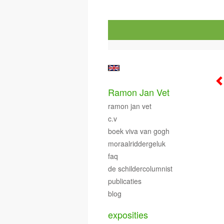
Ramon Jan Vet
ramon jan vet
c.v
boek viva van gogh
moraalriddergeluk
faq
de schildercolumnist
publicaties
blog
exposities