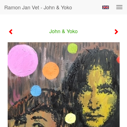
Ramon Jan Vet - John & Yoko
Tog
navi
John & Yoko