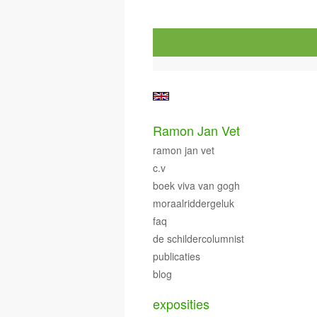
Ramon Jan Vet
ramon jan vet
c.v
boek viva van gogh
moraalriddergeluk
faq
de schildercolumnist
publicaties
blog
exposities